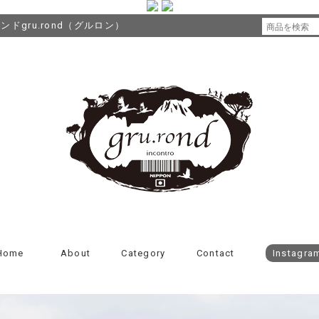
gru.rond（グルロン）
Home
About
Category
Contact
Instagra