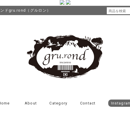
gru.rond（グルロン）
Home
About
Category
Contact
Instagra