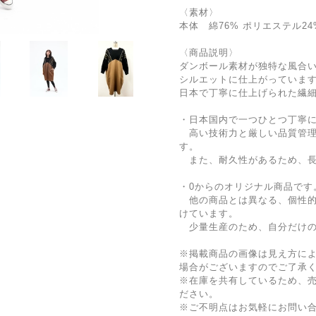
〈素材〉
本体 綿76% ポリエステル2
〈商品説明〉
ダンボール素材が独特な風合
シルエットに仕上がっていま
日本で丁寧に仕上げられた繊
・日本国内で一つひとつ丁寧
高い技術力と厳しい品質管理
す。
また、耐久性があるため、長
・0からのオリジナル商品です
他の商品とは異なる、個性的
けています。
少量生産のため、自分だけの
※掲載商品の画像は見え方に
場合がございますのでご了承
※在庫を共有しているため、
ださい。
※ご不明点はお気軽にお問い