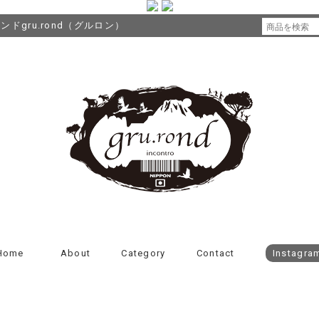
gru.rond（グルロン）
Home
About
Category
Contact
Instagra