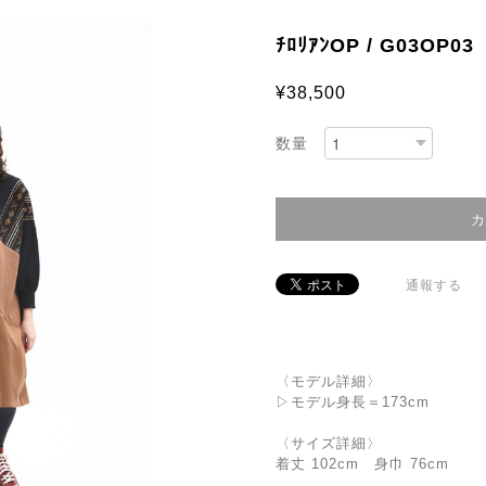
ﾁﾛﾘｱﾝOP / G03OP03
¥38,500
数量
通報する
〈モデル詳細〉
▷モデル身長＝173cm
〈サイズ詳細〉
着丈 102cm 身巾 76cm