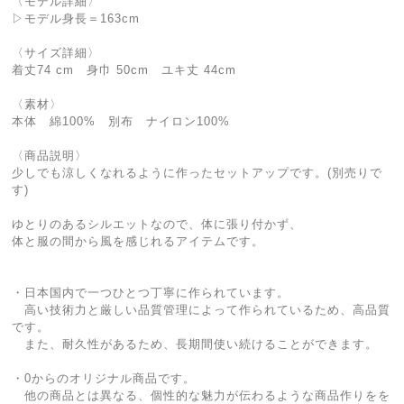
〈モデル詳細〉
▷モデル身長＝163cm
〈サイズ詳細〉
着丈74 cm 身巾 50cm ユキ丈 44cm
〈素材〉
本体 綿100% 別布 ナイロン100%
〈商品説明〉
少しでも涼しくなれるように作ったセットアップです。(別売りで
す)
ゆとりのあるシルエットなので、体に張り付かず、
体と服の間から風を感じれるアイテムです。
・日本国内で一つひとつ丁寧に作られています。
高い技術力と厳しい品質管理によって作られているため、高品質
です。
また、耐久性があるため、長期間使い続けることができます。
・0からのオリジナル商品です。
他の商品とは異なる、個性的な魅力が伝わるような商品作りをを