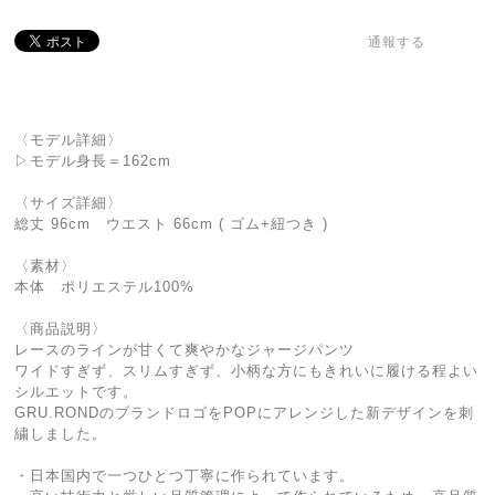
通報する
〈モデル詳細〉
▷モデル身長＝162cm
〈サイズ詳細〉
総丈 96cm ウエスト 66cm ( ゴム+紐つき )
〈素材〉
本体 ポリエステル100%
〈商品説明〉
レースのラインが甘くて爽やかなジャージパンツ
ワイドすぎず、スリムすぎず、小柄な方にもきれいに履ける程よい
シルエットです。
GRU.RONDのブランドロゴをPOPにアレンジした新デザインを刺
繍しました。
・日本国内で一つひとつ丁寧に作られています。